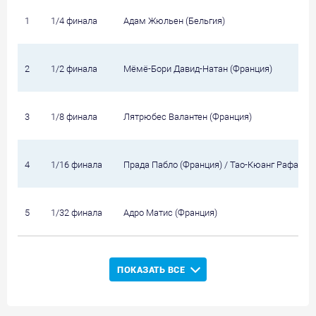
1
1/4 финала
Адам Жюльен (Бельгия)
2
1/2 финала
Мёмё-Бори Давид-Натан (Франция)
3
1/8 финала
Лятрюбес Валантен (Франция)
4
1/16 финала
Прада Пабло (Франция) / Тао-Кюанг Рафаэль
5
1/32 финала
Адро Матис (Франция)
ПОКАЗАТЬ ВСЕ