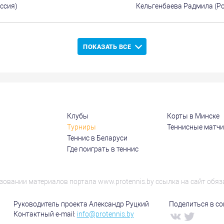
ссия)
Кельгенбаева Радмила (Рос
ПОКАЗАТЬ ВСЕ
Клубы
Корты в Минске
Турниры
Теннисные матч
Теннис в Беларуси
Где поиграть в теннис
зовании материалов портала www.protennis.by ссылка на сайт обяз
Руководитель проекта Александр Руцкий
Поделиться в соц
Контактный e-mail:
info@protennis.by