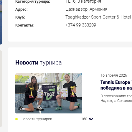
ТЕ16, 3 категория
Категория турнира:
Цахкадзор, Армения
Адрес:
Tsaghkadzor Sport Center & Hotel
Клуб:
+374 99 333209
Контакты:
Новости
турнира
16 апреля 2026
Tennis Europe
победила в п
В состязаниях тр
Надежда Соколен
Новости турниров
160