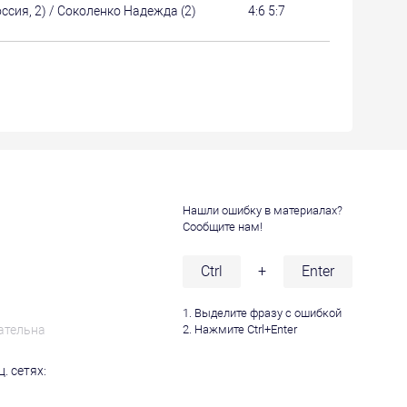
сия, 2) / Соколенко Надежда (2)
4:6 5:7
Нашли ошибку в материалах?
Сообщите нам!
и
Ctrl
+
Enter
1. Выделите фразу с ошибкой
ательна
2. Нажмите Ctrl+Enter
. сетях: