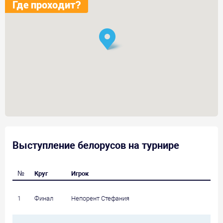
Где проходит?
Выступление белорусов на турнире
№
Круг
Игрок
1
Финал
Непорент Стефания