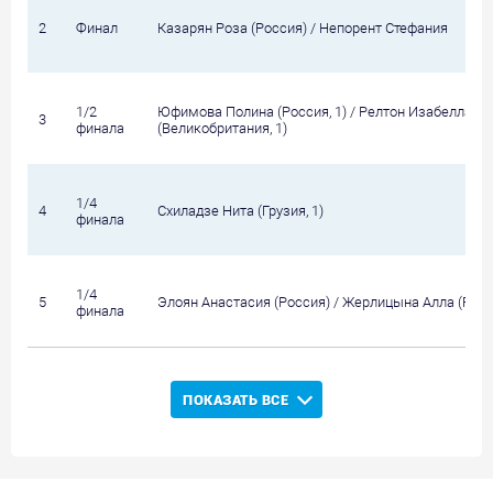
2
Финал
Казарян Роза (Россия) / Непорент Стефания
1/2
Юфимова Полина (Россия, 1) / Релтон Изабелла
3
финала
(Великобритания, 1)
1/4
4
Схиладзе Нита (Грузия, 1)
финала
1/4
5
Элоян Анастасия (Россия) / Жерлицына Алла (Росс
финала
ПОКАЗАТЬ ВСЕ