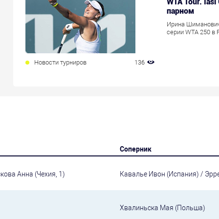
WTA Tour. Ias
парном
Ирина Шиманович 
серии WTA 250 в 
Новости турниров
136
Соперник
кова Анна (Чехия, 1)
Кавалье Ивон (Испания) / Эрр
Хвалиньска Мая (Польша)