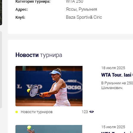
WTA 250
Категория турнира:
Яссы, Румыния
Адрес:
Baza Sportivă Ciric
Клуб:
Новости
турнира
18 июля 2025
WTA Tour. Ias
В Румынии на 250
Шиманович.
Новости турниров
123
15 июля 2025