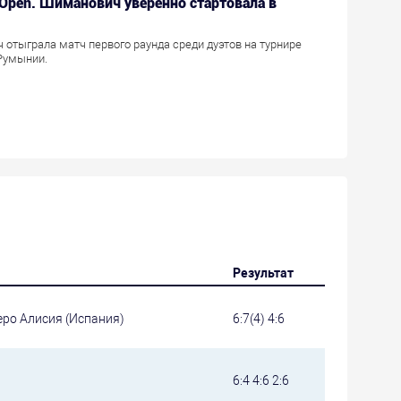
i Open. Шиманович уверенно стартовала в
отыграла матч первого раунда среди дуэтов на турнире
Румынии.
Результат
еро Алисия (Испания)
6:7(4) 4:6
6:4 4:6 2:6