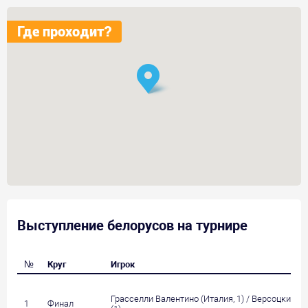
Где проходит?
Выступление белорусов на турнире
№
Круг
Игрок
Грасселли Валентино (Италия, 1) / Версоцкий А
1
Финал