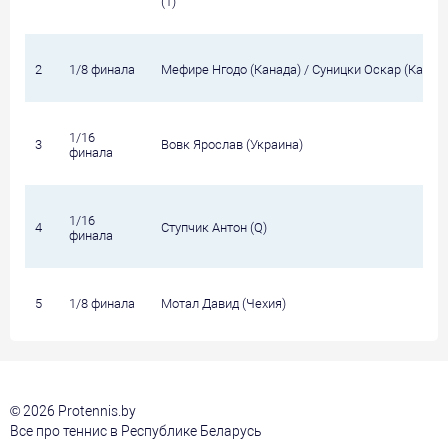
(1)
2
1/8 финала
Мефире Нгодо (Канада) / Суницки Оскар (Канад
1/16
3
Вовк Ярослав (Украина)
финала
1/16
4
Ступчик Антон (Q)
финала
5
1/8 финала
Мотал Давид (Чехия)
© 2026 Protennis.by
Все про теннис в Республике Беларусь