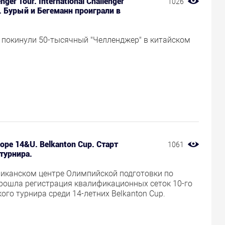
nger Tour. International Challenger
1026
. Бурый и Бегеманн проиграли в
 покинули 50-тысячный "Челленджер" в китайском
.
rope 14&U. Belkanton Cup. Старт
1061
турнира.
ликанском центре Олимпийской подготовки по
прошла регистрация квалификационных сеток 10-го
ого турнира среди 14-летних Belkanton Cup.