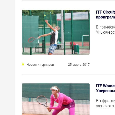
ITF Circu
проиграл
В гречес
"Фьючерс"
Новости турниров
25 марта 2017
ITF Women
Уверенны
Во франц
женского 