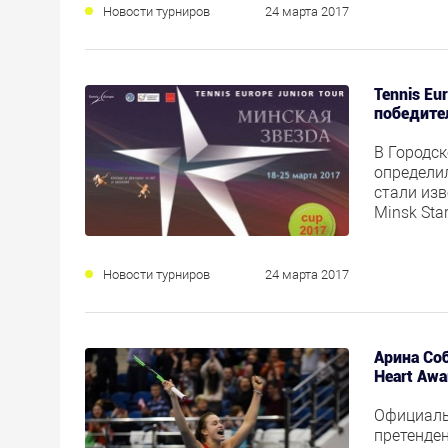
Новости турниров
24 марта 2017
Tennis Eu
победите
В Городск
определи
стали из
Minsk Sta
Новости турниров
24 марта 2017
Арина Со
Heart Awa
Официаль
претенде