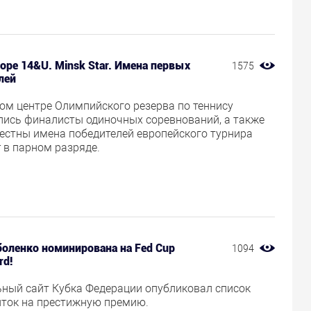
rope 14&U. Minsk Star. Имена первых
1575
лей
ом центре Олимпийского резерва по теннису
лись финалисты одиночных соревнований, а также
вестны имена победителей европейского турнира
r в парном разряде.
боленко номинирована на Fed Cup
1094
rd!
ный сайт Кубка Федерации опубликовал список
нток на престижную премию.