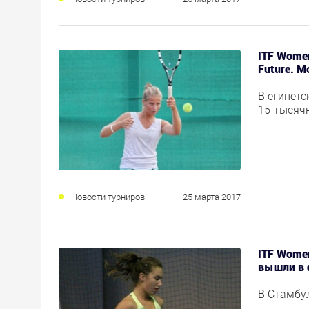
ITF Women
Future. 
В египет
15-тысяч
Новости турниров
25 марта 2017
ITF Women
вышли в 
В Стамбу