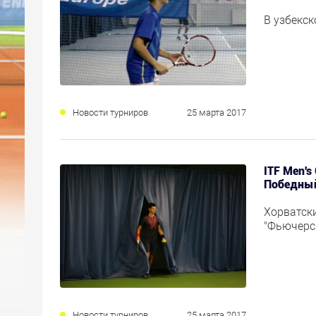
В узбекск
Новости турниров
25 марта 2017
ITF Men's C
Победный
Хорватск
"Фьючерс"
Новости турниров
25 марта 2017