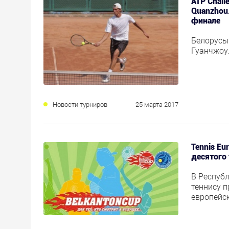
ATP Challe
Quanzhou
финале
Белорусы
Гуанчжоу
Новости турниров
25 марта 2017
Tennis Eu
десятого 
В Респуб
теннису 
европейск