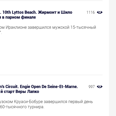
it. 10th Lyttos Beach. Жирмонт и Шило
1116
и в парном финале
ком Ираклионе завершился мужской 15-тысячный
.
's Circuit. Engie Open De Seine-Et-Marne.
997
й старт Веры Лапко
узском Круаси-Бобуре завершился первый день
60-тысячного турнира.