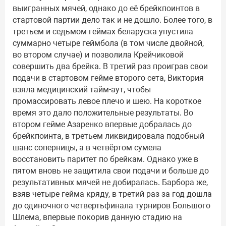
выигранных мячей, однако до её брейкпоинтов в
стартовой партии дело так и не дошло. Более того, в
третьем и седьмом геймах беларуска упустила
суммарно четыре геймбола (в том числе двойной,
во втором случае) и позволила Крейчиковой
совершить два брейка. В третий раз проиграв свои
подачи в стартовом гейме второго сета, Виктория
взяла медицинский тайм-аут, чтобы
промассировать левое плечо и шею. На короткое
время это дало положительные результаты. Во
втором гейме Азаренко впервые добралась до
брейкпоинта, в третьем ликвидировала подобный
шанс соперницы, а в четвёртом сумела
восстановить паритет по брейкам. Однако уже в
пятом вновь не защитила свои подачи и больше до
результативных мячей не добиралась. Барбора же,
взяв четыре гейма кряду, в третий раз за год дошла
до одиночного четвертьфинала турниров Большого
Шлема, впервые покорив данную стадию на