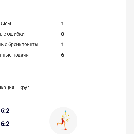
1
Эйсы
0
ые ошибки
1
ные брейкпоинты
6
нные подачи
кация 1 круг
6:2
6:2