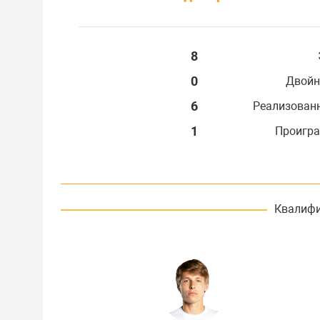
8
0
Двойн
6
Реализован
1
Проигра
Квалифи