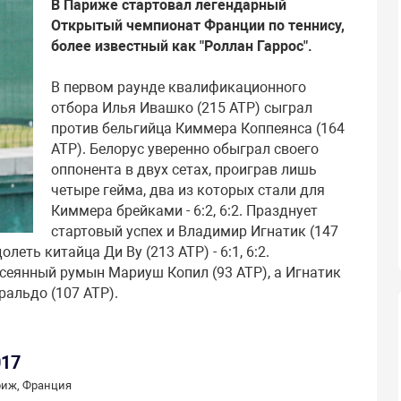
В Париже стартовал легендарный
Открытый чемпионат Франции по теннису,
более известный как "Роллан Гаррос".
В первом раунде квалификационного
отбора Илья Ивашко (215 АТР) сыграл
против бельгийца Киммера Коппеянса (164
АТР). Белорус уверенно обыграл своего
оппонента в двух сетах, проиграв лишь
четыре гейма, два из которых стали для
Киммера брейками - 6:2, 6:2. Празднует
стартовый успех и Владимир Игнатик (147
еть китайца Ди Ву (213 АТР) - 6:1, 6:2.
еянный румын Мариуш Копил (93 АТР), а Игнатик
альдо (107 АТР).
017
иж, Франция