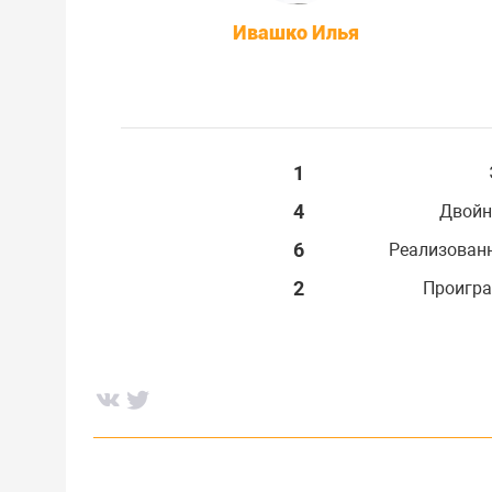
Ивашко Илья
1
4
Двойн
6
Реализован
2
Проигра