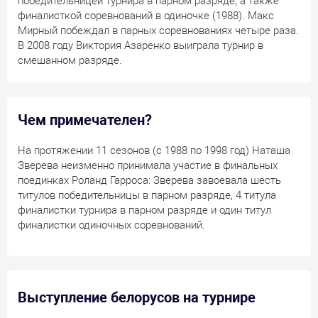
победительницей турнира в парном разряде, а также
соревновании пар. В
2010
и
2011
году победителем
финалисткой соревнований в одиночке (1988). Макс
парных соревнований становился Макс Мирный,
Мирный побеждал в парных соревнованиях четыре раза.
выступавший вместе с канадцем Даниэлем Нестором.
В 2008 году Виктория Азаренко выиграла турнир в
смешанном разряде.
Чем примечателен?
На протяжении 11 сезонов (с 1988 по 1998 год) Наташа
Зверева неизменно принимала участие в финальных
поединках Роланд Гарроса: Зверева завоевала шесть
титулов победительницы в парном разряде, 4 титула
финалистки турнира в парном разряде и один титул
финалистки одиночных соревнований.
Выступление белорусов на турнире