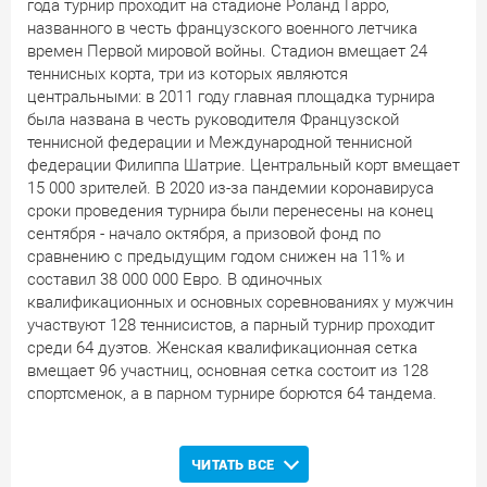
года турнир проходит на стадионе Роланд Гарро,
названного в честь французского военного летчика
времен Первой мировой войны. Стадион вмещает 24
теннисных корта, три из которых являются
центральными: в 2011 году главная площадка турнира
была названа в честь руководителя Французской
теннисной федерации и Международной теннисной
федерации Филиппа Шатрие. Центральный корт вмещает
15 000 зрителей. В 2020 из-за пандемии коронавируса
сроки проведения турнира были перенесены на конец
сентября - начало октября, а призовой фонд по
сравнению с предыдущим годом снижен на 11% и
составил 38 000 000 Евро. В одиночных
квалификационных и основных соревнованиях у мужчин
участвуют 128 теннисистов, а парный турнир проходит
среди 64 дуэтов. Женская квалификационная сетка
вмещает 96 участниц, основная сетка состоит из 128
спортсменок, а в парном турнире борются 64 тандема.
История выступлений представителей Беларуси
ЧИТАТЬ ВСЕ
В
1988
году семнадцатилетняя Наташа Зверева