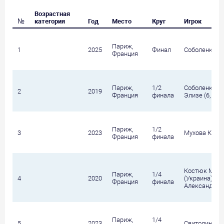
Возрастная
№
категория
Год
Место
Круг
Игрок
Париж,
1
2025
Финал
Соболенко Ар
Франция
Париж,
1/2
Соболенко Ар
2
2019
Франция
финала
Элизе (6, Бел
Париж,
1/2
3
2023
Мухова Карол
Франция
финала
Костюк Март
Париж,
1/4
4
2020
(Украина) / 
Франция
финала
Александра
Париж,
1/4
5
2023
Свитолина Эл