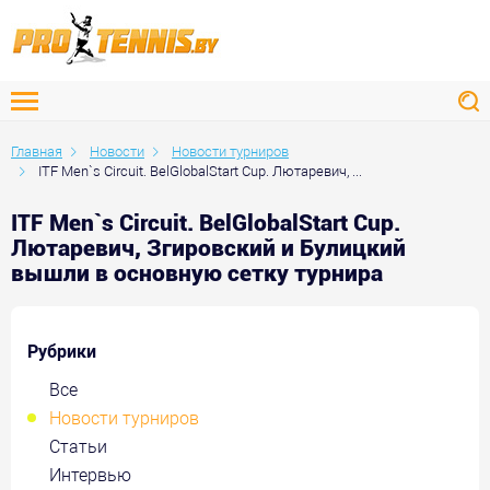
Главная
Новости
Новости турниров
ITF Men`s Circuit. BelGlobalStart Cup. Лютаревич, ...
ITF Men`s Circuit. BelGlobalStart Cup.
Лютаревич, Згировский и Булицкий
вышли в основную сетку турнира
Рубрики
Все
Новости турниров
Статьи
Интервью