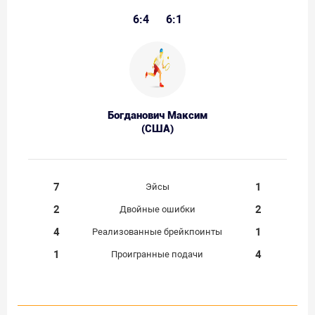
6:4
6:1
Богданович Максим
(США)
7
1
Эйсы
2
2
Двойные ошибки
4
1
Реализованные брейкпоинты
1
4
Проигранные подачи