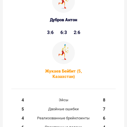
Дубров Антон
3:6
6:3
2:6
Жукаев Бейбит (5,
Казахстан)
4
8
Эйсы
5
7
Двойные ошибки
4
6
Реализованные брейкпоинты