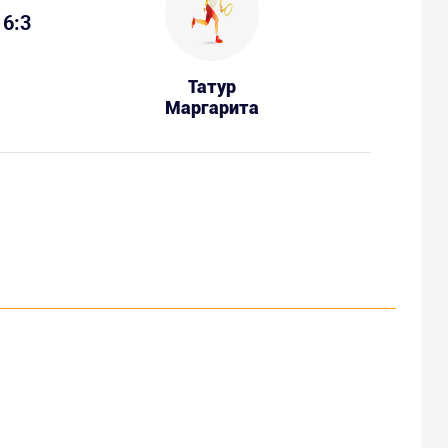
6:3
Татур
Маргарита