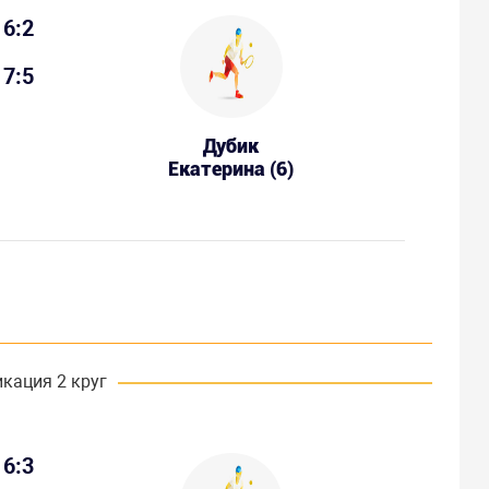
6:2
7:5
Дубик
Екатерина (6)
кация 2 круг
6:3