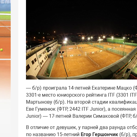
— б/р) проиграла 14-летней Екатерине Мацко (ФТ
3301-е место юниорского рейтинга ITF (3301 IT
Мартынову (б/р). На второй стадии квалификац
Еве Гуменюк (ФТР, 2442 ITF Junior), а посеянна
Junior) — 17-летней Валерии Симаковой (ФТР, б/
В отличие от девушек, у парней два раунда отбо
по названию 15-летний
Егор Гершончик
(б/р), 