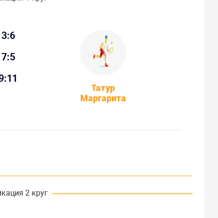
3:6
7:5
9:11
Татур
Маргарита
кация 2 круг