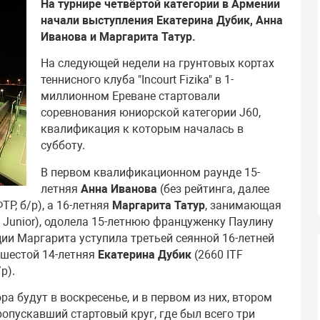
На турнире четвёртой категории в Армении
начали выступления Екатерина Дубик, Анна
Иванова и Маргарита Татур.
На следующей недели на грунтовых кортах
теннисного клуба "Incourt Fizika" в 1-
миллионном Ереване стартовали
соревнования юниорской категории J60,
квалификация к которым началась в
субботу.
В первом квалификационном раунде 15-
летняя
Анна Иванова
(без рейтинга, далее
Р, б/р), а 16-летняя
Маргарита Татур
, занимающая
F Junior), одолела 15-летнюю француженку Паулину
ии Маргарита уступила третьей сеянной 16-летней
я шестой 14-летняя
Екатерина Дубик
(2660 ITF
р).
ра будут в воскресенье, и в первом из них, втором
пропускавший стартовый круг, где был всего три