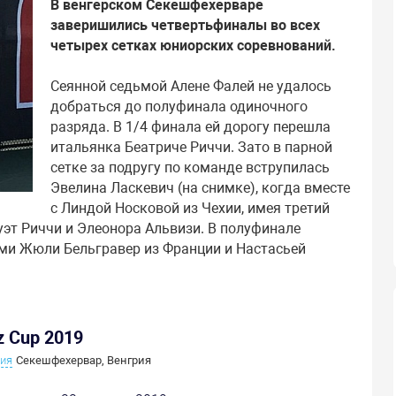
В венгерском Секешфехерваре
заверишились четвертьфиналы во всех
четырех сетках юниорских соревнований.
Сеянной седьмой Алене Фалей не удалось
добраться до полуфинала одиночного
разряда. В 1/4 финала ей дорогу перешла
итальянка Беатриче Риччи. Зато в парной
сетке за подругу по команде вструпилась
Эвелина Ласкевич (на снимке), когда вместе
с Линдой Носковой из Чехии, имея третий
дуэт Риччи и Элеонора Альвизи. В полуфинале
ми Жюли Бельгравер из Франции и Настасьей
z Cup 2019
ния
Секешфехервар, Венгрия