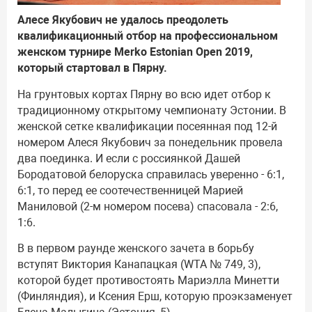
Алесе Якубович не удалось преодолеть
квалификационный отбор на профессиональном
женском турнире Merko Estonian Open 2019,
который стартовал в Пярну.
На грунтовых кортах Пярну во всю идет отбор к
традиционному открытому чемпионату Эстонии. В
женской сетке квалификации посеянная под 12-й
номером Алеся Якубович за понедельник провела
два поединка. И если с россиянкой Дашей
Бородатовой белоруска справилась уверенно - 6:1,
6:1, то перед ее соотечественницей Марией
Маниловой (2-м номером посева) спасовала - 2:6,
1:6.
В в первом раунде женского зачета в борьбу
вступят Виктория Канапацкая (WTA № 749, 3),
которой будет противостоять Мариэлла Минетти
(Финляндия), и Ксения Ерш, которую проэкзаменует