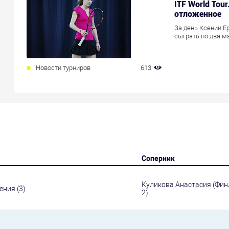
ITF World Tou
отложенное
За день Ксении Е
сыграть по два м
Новости турниров
613
Соперник
Куликова Анастасия (Финл
ения (3)
2)