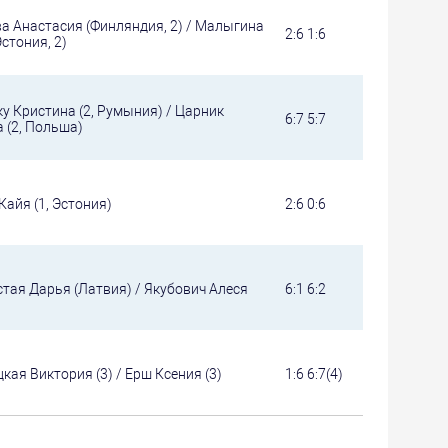
а Анастасия (Финляндия, 2) / Малыгина
2:6 1:6
Эстония, 2)
у Кристина (2, Румыния) / Царник
6:7 5:7
 (2, Польша)
Кайя (1, Эстония)
2:6 0:6
тая Дарья (Латвия) / Якубович Алеся
6:1 6:2
кая Виктория (3) / Ерш Ксения (3)
1:6 6:7(4)