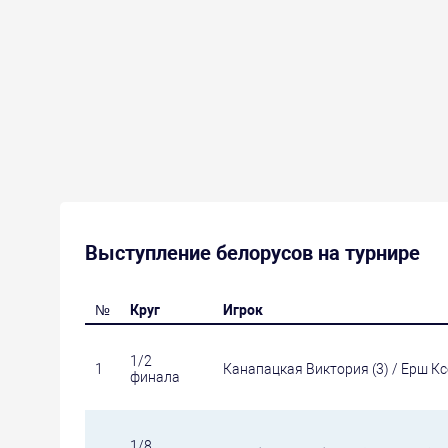
Выступление белорусов на турнире
№
Круг
Игрок
1/2
1
Канапацкая Виктория (3) / Ерш Кс
финала
1/8