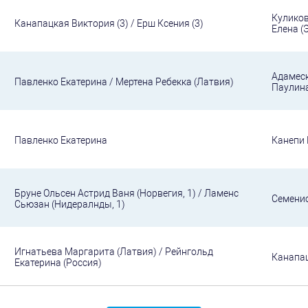
Куликов
Канапацкая Виктория (3) / Ерш Ксения (3)
Елена (
Адамеск
Павленко Екатерина / Мертена Ребекка (Латвия)
Паулина
Павленко Екатерина
Канепи 
Бруне Ольсен Астрид Ваня (Норвегия, 1) / Ламенс
Семенис
Сьюзан (Нидералнды, 1)
Игнатьева Маргарита (Латвия) / Рейнгольд
Канапац
Екатерина (Россия)