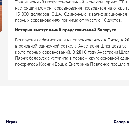
Традиционный профессиональный женский турнир ITF, пр
настоящий момент соревнования проводятся на открыты
15 000 долларов США. Одиночные квалификационная и
парных соревнованиях принимают участие 16 дуэтов.
История выступлений представителей Беларуси
Белоруски дебютировали на соревнованиях в Пярну в
2
в основной одиночной сетке, а Анастасия Шлепцова у
круге парных соревнований. В
2016
году Анастасии Шлеп
Пярну: белоруска уступила в первом круге основной оди
покорилась Ксении Ерш, а Екатерина Павленко прошла пер
Игрок
Соперн