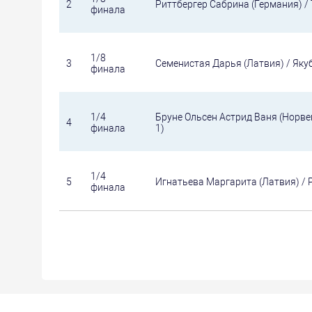
2
Риттбергер Сабрина (Германия) /
финала
1/8
3
Семенистая Дарья (Латвия) / Яку
финала
1/4
Бруне Ольсен Астрид Ваня (Норве
4
финала
1)
1/4
5
Игнатьева Маргарита (Латвия) / 
финала