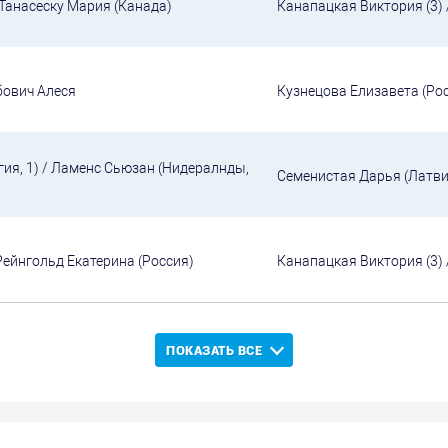
 Танасеску Мария (Канада)
Канапацкая Виктория (3) 
бович Алеся
Кузнецова Елизавета (Ро
гия, 1) / Ламенс Сьюзан (Нидералнды,
Семенистая Дарья (Латви
Рейнгольд Екатерина (Россия)
Канапацкая Виктория (3) 
ПОКАЗАТЬ ВСЕ