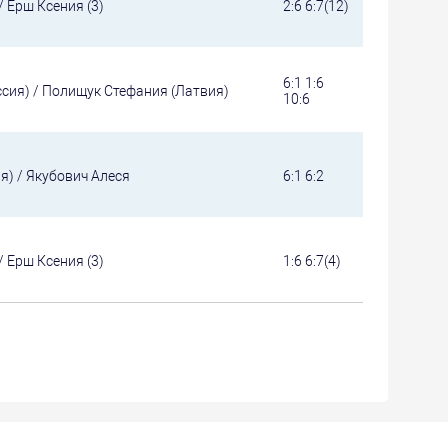
/ Ерш Ксения (3)
2:6 6:7(12)
6:1 1:6
ссия) / Полищук Стефания (Латвия)
10:6
я) / Якубович Алеся
6:1 6:2
/ Ерш Ксения (3)
1:6 6:7(4)