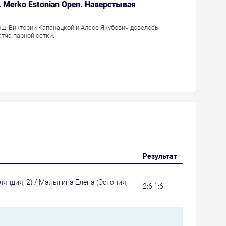
r. Merko Estonian Open. Наверстывая
рш, Виктории Капанацкой и Алесе Якубович довелось
атча парной сетки.
Результат
яндия, 2) / Малыгина Елена (Эстония,
2:6 1:6