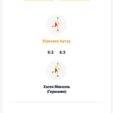
Юркевич Артур
6:3
6:3
Хаген Михаэль
(Германия)