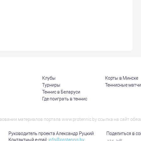
Клубы
Корты в Минске
Турниры
Теннисные матч
Теннис в Беларуси
Где поиграть в теннис
зовании материалов портала www.protennis.by ссылка на сайт обяз
Руководитель проекта Александр Руцкий
Поделиться в соц
Контактный e-mail:
info@protennis.by