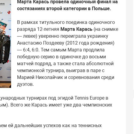
Марта Карась провела одиночный финал на
состязаниях второй категории в Польше.
В рамках титульного поединка одиночного
разряда 12-летняя
Марта Карась
(на снимке
— левее) уверенно переиграла украинку
Анастасию Поздееву (2012 года рождения)
— 6:4, 6:0. Тем самым Марта продлила
победную серию в одиночке до восьми
матчей подряд, а также стала абсолютной
чемпионкой турнира, выиграв в паре с
Марией Николайчик и соревнования среди
дуэтов.
народных турнирах под эгидой Tennis Europe в
рым). Всего же Карась имеет уже два чемпионских
ем ей дальнейших успехов как на теннисных