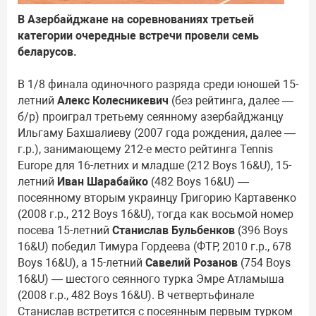
В Азербайджане на соревнованиях третьей
категории очередные встречи провели семь
беларусов.
В 1/8 финала одиночного разряда среди юношей 15-
летний
Алекс Колесникевич
(без рейтинга, далее —
б/р) проиграл третьему сеянному азербайджанцу
Ильгаму Бахшалиеву (2007 года рождения, далее —
г.р.), занимающему 212-е место рейтинга Tennis
Europe для 16-летних и младше (212 Boys 16&U), 15-
летний
Иван Шарабайко
(482 Boys 16&U) —
посеянному вторым украинцу Григорию Картавенко
(2008 г.р., 212 Boys 16&U), тогда как восьмой номер
посева 15-летний
Станислав Бульбенков
(396 Boys
16&U) победил Тимура Гордеева (ФТР, 2010 г.р., 678
Boys 16&U), а 15-летний
Савелий Розанов
(754 Boys
16&U) — шестого сеянного турка Эмре Атламыша
(2008 г.р., 482 Boys 16&U). В четвертьфинале
Станислав встретится с посеянным первым турком