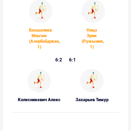
Бахшалиев
Ницэ
Ильгам
Эрик
(Азербайджан,
(Румыния,
1)
1)
6:2
6:1
Колесникевич Алекс
Захарьев Тимур