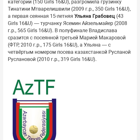
категории (150 Girls 16&U), разгромила грузинку
Тинатини Мтварелишвили (2009 г.р., 350 Girls 16&U),
а первая сеянная 15-летняя
Ульяна Грабовец
(43
Girls 16&U) — турчанку Ясемин Айзельмайер (2008
г.р., 565 Girls 16&U). В полуфинале Владислава
сразится с посеянной третьей Марией Макаровой
(ФТР, 2010 г.р., 175 Girls 16&U), а Ульяна — с
четвёртым номером посева казахстанкой Русланой
Руслановой (2010 г.р., 319 Girls 16&U).