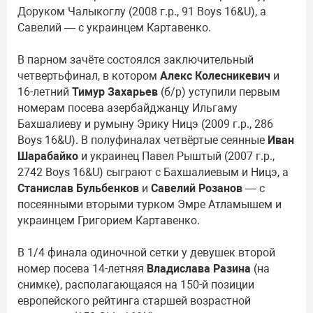
Доруком Чалыкоглу (2008 г.р., 91 Boys 16&U), а
Савелий — с украинцем Картавенко.
В парном зачёте состоялся заключительный
четвертьфинал, в котором
Алекс Колесникевич
и
16-летний
Тимур Захарьев
(б/р) уступили первым
номерам посева азербайджанцу Ильгаму
Бахшалиеву и румыну Эрику Ницэ (2009 г.р., 286
Boys 16&U). В полуфиналах четвёртые сеянные
Иван
Шарабайко
и украинец Павел Рыштый (2007 г.р.,
2742 Boys 16&U) сыграют с Бахшалиевым и Ницэ, а
Станислав Бульбенков
и
Савелий Розанов
— с
посеянными вторыми турком Эмре Атламышем и
украинцем Григорием Картавенко.
В 1/4 финала одиночной сетки у девушек второй
номер посева 14-летняя
Владислава Разина
(на
снимке), располагающаяся на 150-й позиции
европейского рейтинга старшей возрастной