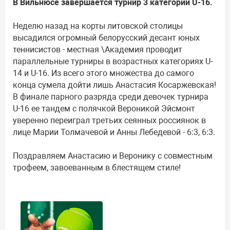
В Вильнюсе завершается турнир 3 категории U-16.
Неделю назад на корты литовской столицы
высадился огромный белорусский десант юных
теннисистов - местная \Академия проводит
параллельные турниры в возрастных категориях U-
14 и U-16. Из всего этого множества до самого
конца сумела дойти лишь Анастасия Косаржевская!
В финале парного разряда среди девочек турнира
U-16 ее тандем с полячкой Вероникой Эйсмонт
уверенно переиграл третьих сеянных россиянок в
лице Марии Толмачевой и Анны Лебедевой - 6:3, 6:3.
Поздравляем Анастасию и Веронику с совместным
трофеем, завоеванным в блестящем стиле!