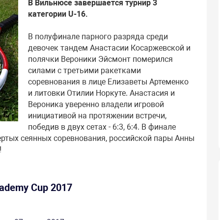
В Вильнюсе завершается турнир 3
категории U-16.
В полуфинале парного разряда среди
девочек тандем Анастасии Косаржевской и
полячки Вероники Эйсмонт померился
силами с третьими ракетками
соревнования в лице Елизаветы Артеменко
и литовки Отилии Норкуте. Анастасия и
Вероника уверенно владели игровой
инициативой на протяжении встречи,
победив в двух сетах - 6:3, 6:4. В финале
ртых сеянных соревнования, российской пары Анны
!
Academy Cup 2017