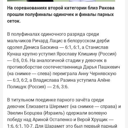
На соревнованиях второй категории близ Ракова
прошли полуфиналы одиночек и финалы парных
сеток.
В полуфиналах одиночного разряда среди
мальчиков Ричард Лацис в белорусском дерби
одолел Дениса Баскина — 6:1, 6:1, а Станислав
Кунаш крупно уступил Ярославу Клишину (Россия)
— 0:6, 0:6. На аналогичной стадии у девочек в
противоборстве соотечественница Дарья Пашкевич
(на снимке — слева) переиграла Анну Чернявскую
— 6:3, 6:2, а Владислава Разина уступила Алёне
Полищук (Россия) — 2:6, 3:6.
В титульном поединке парного зачёта среди
девочек Елизавета Шеремет (на снимке — справа) и
Эвелин Борцова (Израиль) одержали волевую
победу над Ариной Остапенко и Верой Хрущик —
1:6, 6:1, 10-7. Для Шарамет это был первый парный