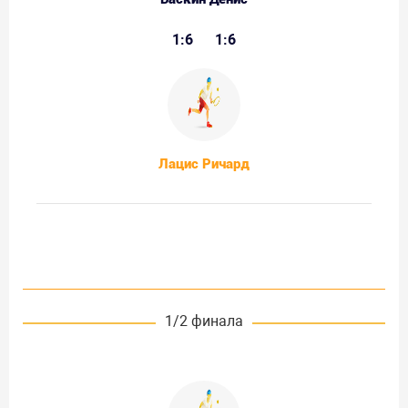
1:6
1:6
Лацис Ричард
1/2 финала