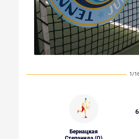
1/1
6
Бернацкая
Степанида (Q)