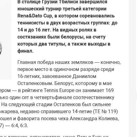
В столице Грузии Тбилиси завершился
юношеский турнир третьей категории
Rena&Dato Cup, в котором соревновались
теннисисты в двух возрастных группах: до
14 и до 16 лет. На видных ролях в
состязаниях были белорусы, на счету
которых два титулы, а также выходы в
финал.
Главная победа наших земляков — конечно,
первое место в одиночном разряде среди
16-летних, завоеванное Даниилом
Остапенковым. Белорус, которому в мае
ером — в рейтинге Tennis Europe он занимает 169
лько один сет в четвертьфинале соотечественнику
2. На следующей стадии Остапенков был сильнее
карева, недавно справившего 14-летие (TE № 119)
взошел и фаворита посева чеха Александра Колиева,
 — 6:4, 6:3.