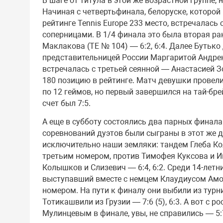
В шаге от титула в этой же возрастной группе,
Начиная с четвертьфинала, белоруске, которой
рейтинге Tennis Europe 233 место, встречалас
соперницами. В 1/4 финала это была вторая р
Маклакова (ТЕ № 104) — 6:2, 6:4. Далее Бутьк
представительницей России Маргаритой Андреюк 
встречалась с третьей сеянной — Анастасией З
180 позицию в рейтинге. Матч девушки провели
по 12 геймов, но первый завершился на тай-брей
счет был 7:5.
А еще в субботу состоялись два парных финала
соревнований дуэтов были сыграны в этот же де
исключительно наши земляки: тандем Глеба Ко
третьим номером, против Тимофея Куксова и И
Колышков и Слизевич — 6:4, 6:2. Среди 14-лет
выступавший вместе с немцем Клаудиусом Амо
номером. На пути к финалу они выбили из тур
Тотикашвили из Грузии — 7:6 (5), 6:3. А вот 
Мулинцевым в финале, увы, не справились — 5:7