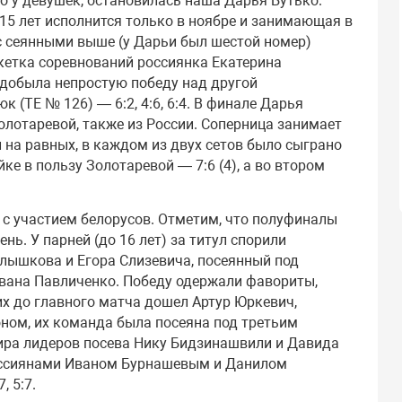
 но у девушек, остановилась наша Дарья Бутько.
 15 лет исполнится только в ноябре и занимающая в
ь с сеянными выше (у Дарьи был шестой номер)
акетка соревнований россиянка Екатерина
о добыла непростую победу над другой
(ТЕ № 126) — 6:2, 4:6, 6:4. В финале Дарья
олотаревой, также из России. Соперница занимает
 на равных, в каждом из двух сетов было сыграно
ке в пользу Золотаревой — 7:6 (4), а во втором
 с участием белорусов. Отметим, что полуфиналы
нь. У парней (до 16 лет) за титул спорили
лышкова и Егора Слизевича, посеянный под
вана Павличенко. Победу одержали фавориты,
них до главного матча дошел Артур Юркевич,
ном, их команда была посеяна под третьим
нира лидеров посева Нику Бидзинашвили и Давида
с россиянами Иваном Бурнашевым и Данилом
, 5:7.