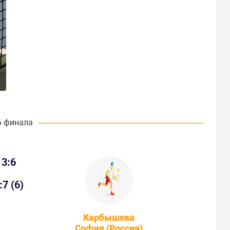
6 финала
3:6
:7 (6)
Карбышева
София (Россия)