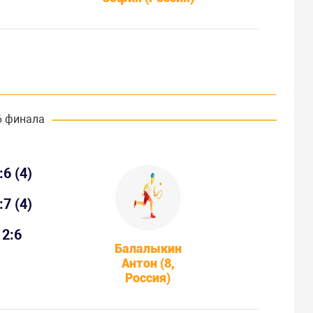
6 финала
:6 (4)
:7 (4)
2:6
Балалыкин
Антон (8,
Россия)