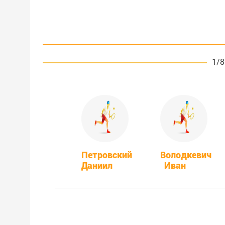
1/8
Петровский
Володкевич
Даниил
Иван