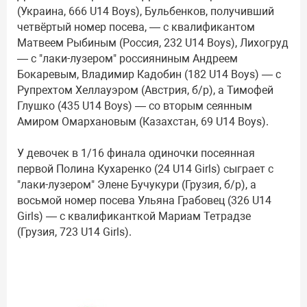
(Украина, 666 U14 Boys), Бульбенков, получивший
четвёртый номер посева, — с квалификантом
Матвеем Рыбиным (Россия, 232 U14 Boys), Лихогруд
— с "лаки-лузером" россияниным Андреем
Бокаревым, Владимир Кадобин (182 U14 Boys) — с
Рупрехтом Хеллауэром (Австрия, б/р), а Тимофей
Глушко (435 U14 Boys) — со вторым сеянным
Амиром Омархановым (Казахстан, 69 U14 Boys).
У девочек в 1/16 финала одиночки посеянная
первой Полина Кухаренко (24 U14 Girls) сыграет с
"лаки-лузером" Элене Бучукури (Грузия, б/р), а
восьмой номер посева Ульяна Грабовец (326 U14
Girls) — с квалификанткой Мариам Тетрадзе
(Грузия, 723 U14 Girls).