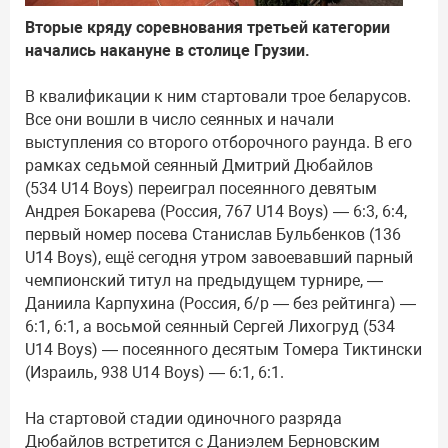
Вторые кряду соревнования третьей категории
начались накануне в столице Грузии.
В квалификации к ним стартовали трое беларусов.
Все они вошли в число сеянных и начали
выступления со второго отборочного раунда. В его
рамках седьмой сеянный Дмитрий Дюбайлов
(534 U14 Boys) переиграл посеянного девятым
Андрея Бокарева (Россия, 767 U14 Boys) — 6:3, 6:4,
первый номер посева Станислав Бульбенков (136
U14 Boys), ещё сегодня утром завоевавший парный
чемпионский титул на предыдущем турнире, —
Даниила Карпухина (Россия, б/р — без рейтинга) —
6:1, 6:1, а восьмой сеянный Сергей Лихогруд (534
U14 Boys) — посеянного десятым Томера Тиктински
(Израиль, 938 U14 Boys) — 6:1, 6:1.
На стартовой стадии одиночного разряда
Дюбайлов встретится с Даниэлем Берновским