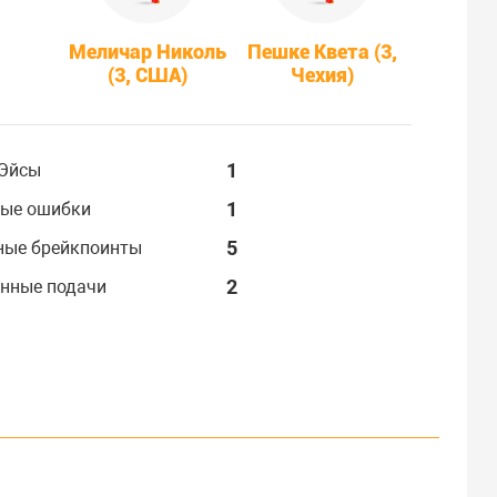
Меличар Николь
Пешке Квета (3,
(3, США)
Чехия)
1
Эйсы
1
ые ошибки
5
ные брейкпоинты
2
нные подачи