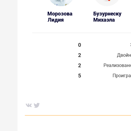
Морозова
Бузурнеску
Лидия
Михаэла
0
2
Двойн
2
Реализован
5
Проигра