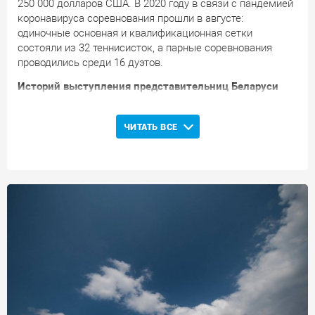
250 000 долларов США. В 2020 году в связи с пандемией
коронавируса соревнования прошли в августе:
одиночные основная и квалификационная сетки
состояли из 32 теннисисток, а парные соревнования
проводились среди 16 дуэтов.
Историй выступления представительниц Беларуси
Белоруски впервые выступили на соревнованиях в Праге
в
2010
году: Дарья Кустова сумела пройти один круг в
ЧИТАТЬ ВСЕ
основной одиночной сетки и дойти до полуфинала в
парном разряде. В
2013
году Александра Саснович
уступила в решающем поединке квалификационных
соревнований. В
2014
году Ольга Говорцова проиграла
стартовый поединок в основной одиночной сетке. В
2015
году Говорцова преодолела квалификационный отбор,
однако вновь уступила в стартовом раунде основной
одиночки. В
2016
году нашу страну представили сразу
три теннисистки: Александра Саснович и Ольга
Говорцова проиграли стартовые встречи в основных
одиночных соревнованиях, а Лидия Морозова проиграла
в первом круге парного турнира. В
2017
году Александре