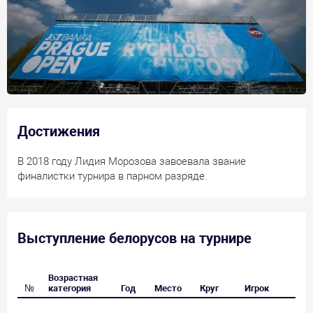
Саснович не удалось преодолеть квалификационный
отбор. В
2018
году Александра уступила в стартовом
раунде основных соревнований, а Лидия Морозова
дошла до финала в парном разряде. В
2020
Александра
Саснович уступила в квалификации одиночных
соревнований, а Лидия Морозова - в четвертьфинале
парных..
Достижения
В 2018 году Лидия Морозова завоевала звание
финалистки турнира в парном разряде.
Выступление белорусов на турнире
Возрастная
№
категория
Год
Место
Круг
Игрок