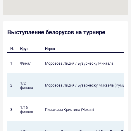
Выступление белорусов на турнире
№
Круг
Игрок
1
Финал
Морозова Лидия / Бузурнеску Михаэла
1/2
2
Морозова Лидия / Бузарнеску Михаэла (Румыни
финала
1/16
3
Плишкова Кристина (Чехия)
финала