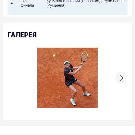
1/8
Кузмова Виктория (Словакия) / Русе Елена-Габр
4
финала
(Румыния)
ГАЛЕРЕЯ