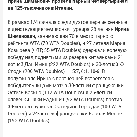
Ирина Шиманович провела парный четвертьфинал
на 125-тысячнике в Италии.
В рамках 1/4 финала среди дуэтов первые сеянные
и действующие чемпионки турнира 28-летняя
Ирина
Шиманович
, занимающая 70-е место парного
рейтинга WTA (70 WTA Doubles), и 27-летняя Мария
Козырева (ФТР, 55 WTA Doubles) одержали волевую
победу над поднятыми из резерва китаянками 21-
летней Дан Имин (222 WTA Doubles) и 30-летней Ю
Сяоди (200 WTA Doubles) — 5:7, 6:1, 10-6. В
полуфинале Ирина с партнёршей встретятся с
победительницами матча 30-летней француженки
Эстель Касино (112 WTA Doubles) и 26-летней
словенки Ники Радишич (92 WTA Doubles) против
34-летней грузинки Экатерине Горгодзе (100 WTA
Doubles) и 24-летней француженки Кароль Монне
(193 WTA Doubles).