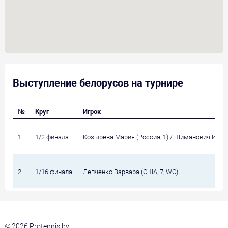
Выступление белорусов на турнире
№
Круг
Игрок
1
1/2 финала
Козырева Мария (Россия, 1) / Шиманович Ирина
2
1/16 финала
Лепченко Варвара (США, 7, WC)
© 2026 Protennis.by