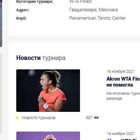
WTA Finals
Категория турнира:
Гвадалахара, Мексика
Адрес:
Panamerican Tennis Center
Клуб:
Новости
турнира
16 ноября 2021
Akron WTA Fin
не помогла
На итоговом турн
разряда.
Новости турниров
407
14 ноября 2021