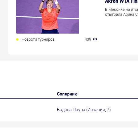
Akron WTA Fin
В Мексике на ито
отыграла Арина С
Новости турниров
439
Соперник
Бадоса Паула (Испания, 7)