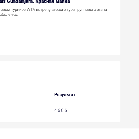
als Guadalajara. Красная майка
говом турнире WTA встречу второго тура группового этапа
оболенко.
Результат
4:6 0:6