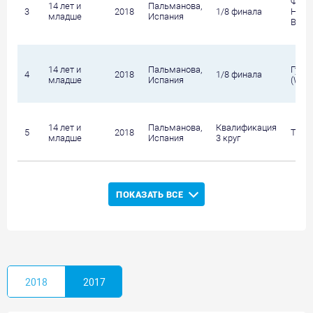
Феду
14 лет и
Пальманова,
3
2018
1/8 финала
Ники
младше
Испания
Влад
14 лет и
Пальманова,
Гузо
4
2018
1/8 финала
младше
Испания
(WC)
14 лет и
Пальманова,
Квалификация
5
2018
Тере
младше
Испания
3 круг
ПОКАЗАТЬ ВСЕ
2018
2017