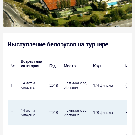
Выступление белорусов на турнире
Возрастная
№
категория
Год
Место
Круг
Игро
Рача
14 лет и
Пальманова,
1
2018
1/4 финала
(2) /
младше
Испания
Росс
14 лет и
Пальманова,
2
2018
1/8 финала
Рача
младше
Испания