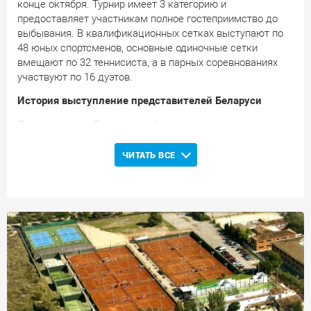
конце октября. Турнир имеет 3 категорию и
предоставляет участникам полное гостеприимство до
выбывания. В квалификационных сетках выступают по
48 юных спортсменов, основные одиночные сетки
вмещают по 32 теннисиста, а в парных соревнованиях
участвуют по 16 дуэтов.
История выступление представителей Беларуси
Представители Беларуси дебютировали на
соревнованиях в Испании в 2017 году: Даниил
Остапенков уступил в решающем раунде
ЧИТАТЬ ВСЕ
квалификационных соревнований. В 2018 году
квалификационный отбор не покорился Марии Зиновко,
Владиславу Тарасевичу, Никите Терешко, Георгию
Борисевичу, Никите Федутику и Никите Гузову. В
основных одиночных соревнованиях нашу страну
представляет Савелий Рачаловский.