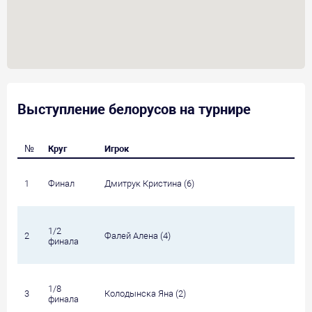
Выступление белорусов на турнире
№
Круг
Игрок
1
Финал
Дмитрук Кристина (6)
1/2
2
Фалей Алена (4)
финала
1/8
3
Колодынска Яна (2)
финала