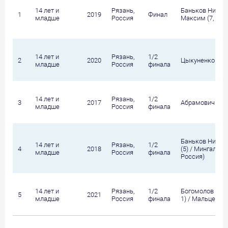
Цыкуненко уступили в стартовых поединках одиночной
14 лет и
Рязань,
Баньков Никола
сетки и во втором раунде парных соревнований.
1
2019
Финал
младше
Россия
Максим (7, Укр
2021:
Руслан Костюкевич представляет Беларусь на
соревнованиях: белорус сумел преодолеть стартовые
14 лет и
Рязань,
1/2
барьеры в основной одиночной и парной сетках.
2
2020
Цыкуненко Арт
младше
Россия
финала
14 лет и
Рязань,
1/2
3
2017
Абрамович Анас
младше
Россия
финала
Баньков Никол
14 лет и
Рязань,
1/2
4
2018
(5) / Мингалеев
младше
Россия
финала
Россия)
14 лет и
Рязань,
1/2
Богомолов Артё
5
2021
младше
Россия
финала
1) / Мальцев Ил