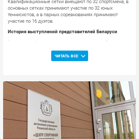
Квалификационные сетки вмещают по 32 спортсмена, в
основных сетках принимают участие по 32 юных
теннисистов, а в парных соревнованиях принимают
участие по 16 дуэтов.
История выступлений представителей Беларуси
Белорусы дебютировали на соревнованиях в Рязани в
2016 году.
ЧИТАТЬ ВСЕ
2016
: В соревнованиях приняли участие 4 белорусских
спортсмена: Даниил Ищенко преодолел одиночную
квалификацию и уступил во втором круге основной
сетки. Даниил Мороз и Михаил Князев уступили в
третьем круге основной одиночки, а единственная
белоруска Анастасия Абрамович проиграла во втором
круге. В парном разряде Абрамович и Ищенко уступили
во втором круге, Даниил Мороз дошел до
четвертьфинала, а Михаил Князев вместе с
молдаванином Ильей Снитари завоевал звание
победителя.
2017
: В соревнованиях приняли участие 4 представителя