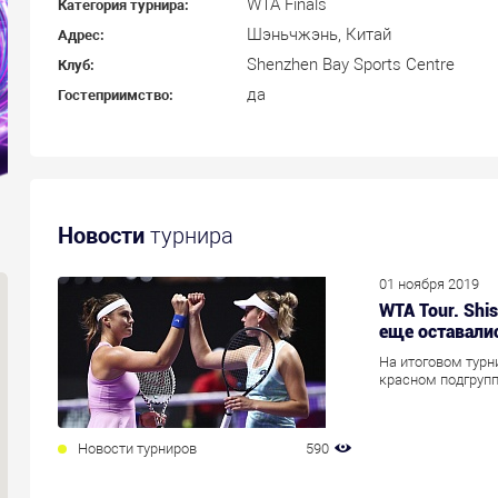
WTA Finals
Категория турнира:
Шэньчжэнь, Китай
Адрес:
Shenzhen Bay Sports Centre
Клуб:
да
Гостеприимство:
Новости
турнира
01 ноября 2019
WTA Tour. Shi
еще оставали
На итоговом турн
красном подгрупп
Новости турниров
590