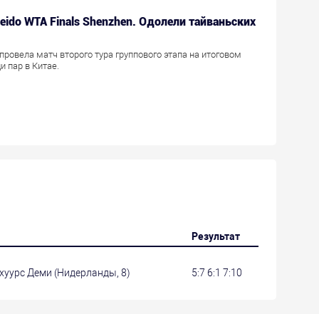
seido WTA Finals Shenzhen. Одолели тайваньских
провела матч второго тура группового этапа на итоговом
и пар в Китае.
Результат
Схуурс Деми (Нидерланды, 8)
5:7 6:1 7:10