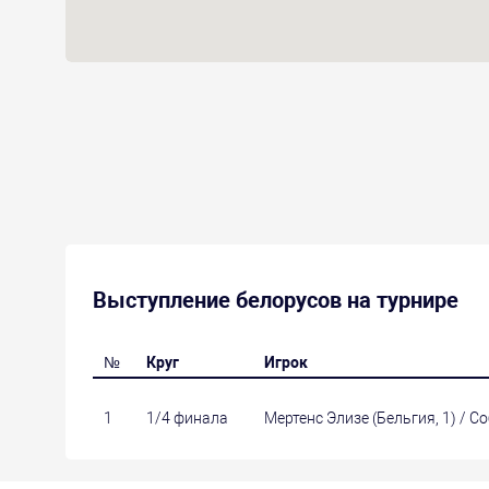
Выступление белорусов на турнире
№
Круг
Игрок
1
1/4 финала
Мертенс Элизе (Бельгия, 1) / С