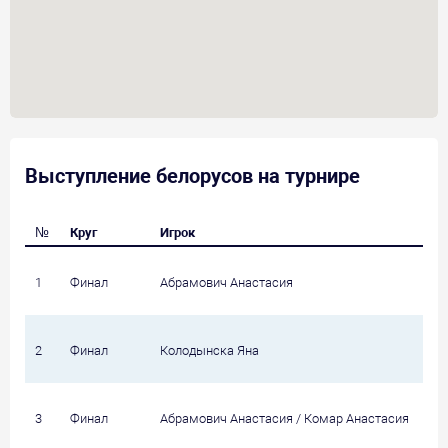
Выступление белорусов на турнире
№
Круг
Игрок
1
Финал
Абрамович Анастасия
К
2
Финал
Колодынска Яна
Т
3
Финал
Абрамович Анастасия / Комар Анастасия
К