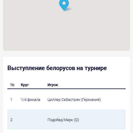
Выступление белорусов на турнире
№
Круг
Игрок
1
1/4 финала
Циллер Себастьян (Германия)
2
Подобед Марк (Q)