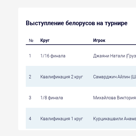
Выступление белорусов на турнире
№
Круг
Игрок
1
1/16 финала
Джаяни Натали (Груз
2
Квалификация 2 круг
Самарджич Айлин (Ш
3
1/8 финала
Михайлова Виктория (
4
Квалификация 1 круг
Курцикашвили Анама