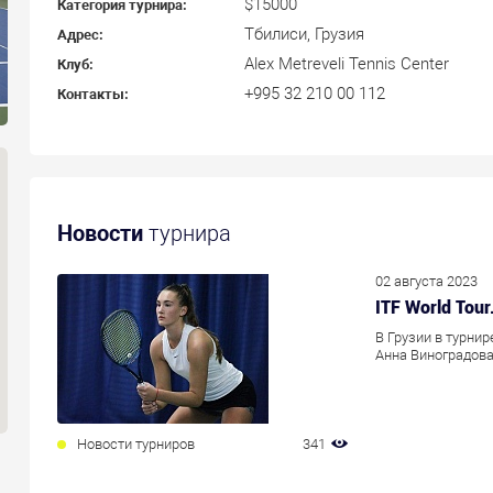
$15000
Категория турнира:
Тбилиси, Грузия
Адрес:
Alex Metreveli Tennis Center
Клуб:
+995 32 210 00 112
Контакты:
Новости
турнира
02 августа 2023
ITF World Tour
В Грузии в турни
Анна Виноградова
Новости турниров
341