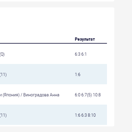
Результат
(Q)
6:3 6:1
(11)
1:6
 (Япония) / Виноградова Анна
6:0 6:7(5) 10:8
(11)
1:6 6:3 8:10