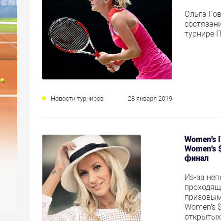
Ольга Го
состязан
турнире 
Новости турниров
28 января 2019
Women's I
Women's 
финал
Из-за не
проходящ
призовым
Women's $
открытых