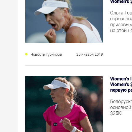
Women's 
Ольга Го
соревнов
призовым
на этой 
Новости турниров
25 января 2019
Women's I
Women's 
первую р
Белоруск
основной 
$25K.