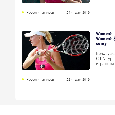
Новости турниров
24 января 2019
Women's I
Women's 
сетку
Белоруск
США турни
играются 
Новости турниров
22 января 2019