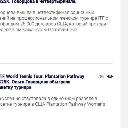
$25K. Говорцова в четвертьфинале.
ворцова вышла в четвертьфинал одиночных
аний на профессиональном женском турнире ITF с
 фондом 25 000 долларов США, который проходит
неделе в американском Плантейшене.
TF World Tennis Tour. Plantation Pathway
789
$25K. Ольга Говорцова обыграла
акетку турнира
а успешно стартовала в одиночном разряде в
сетке турнира в США Plantation Pathway Women's