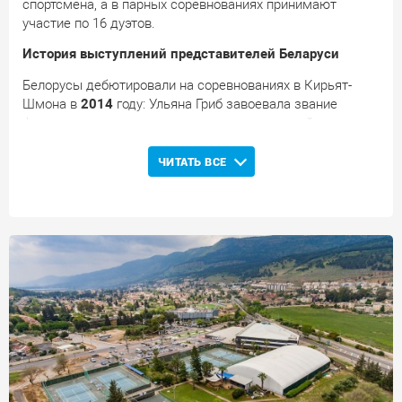
спортсмена, а в парных соревнованиях принимают
участие по 16 дуэтов.
История выступлений представителей Беларуси
Белорусы дебютировали на соревнованиях в Кирьят-
Шмона в
2014
году: Ульяна Гриб завоевала звание
финалистки турнира в одиночном разряде, дойдя в
парных соревнованиях до стадии полуфиналов. В
2015
году Николай Голяк, завоевав звание финалиста парных
ЧИТАТЬ ВСЕ
соревнований, уступил во втором круге основной
одиночки. В
2017
году Ксения Брич уступила в стартовом
раунде основной одиночной сетки, а Виктория
Канапацкая завоевала звание победительницы
одиночных соревнований. В парном разряде Брич и
Канапацкая дошли до четвертьфинала. В
2018
году Анна
Виноградова не смогла преодолеть квалификационный
отбор.