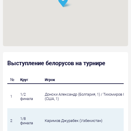
Выступление белорусов на турнире
№
Круг
Игрок
1/2
Донски Александр (Болгария, 1) / Тихомиров Ма
1
финала
(США, 1)
1/8
2
Каримов Джурабек (Узбекистан)
финала