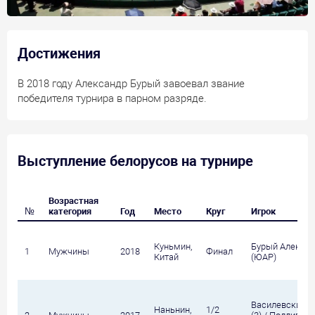
Достижения
В 2018 году Александр Бурый завоевал звание
победителя турнира в парном разряде.
Выступление белорусов на турнире
Возрастная
№
категория
Год
Место
Круг
Игрок
Куньмин,
Бурый Алексан
1
Мужчины
2018
Финал
Китай
(ЮАР)
Василевский А
Наньнин,
1/2