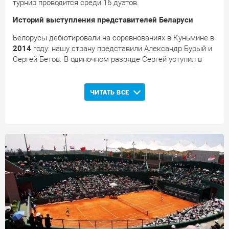
турнир проводится среди 16 дуэтов.
Историй выступления представителей Беларуси
Белорусы дебютировали на соревнованиях в Куньмине в
2014
году: нашу страну представили Александр Бурый и
Сергей Бетов. В одиночном разряде Сергей уступил в
квалификации, а Александр, преодолев отборочный этап,
не сумел пройти стартовый барьер в основной сетке. В
парном разряде белорусский дуэт уступил в первом
ЧИТАТЬ ВСЕ
круге соревнований. В
2017
году одиночная
квалификация не покорилась Александру Бурому и
Андрею Василевскому, а Илья Ивашко уступил в первом
круге основы. В парном разряде Бурый уступил в
стартовом матче, а Василевский сумел дойти до
полуфинала. В
2018
году Александр Бурый завоевал
титул победителя турнира в парном разряде..