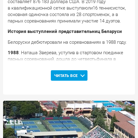
составляет 876 183 доллара США. В 2019 году
в квалификационной сетке выступаюли16 теннисисток,
основная одиночка состояла из 28 спортсменок, а в
парных соревнованиях принимали участие 14 дуэтов.
История выступлений представительниц Беларуси
Белоруски дебютировали на соревнованиях в 1988 году.
1988
: Наташа Зверева, уступив в стартовом поединке
парных соревнований, дошла до четвертьфинала в
одиночке.
ЧИТАТЬ ВСЕ
1989
: Наташа Зверева дошла до полуфинала в
одиночном разряде, а в паре с Ларисой Савченко
завоевала звание финалистки.
1992
: Наташа Зверева, уступив в четвертьфинале
одиночных соревнований, вместе с американкой
Джиджи Фернандес завоевала звание победительницы
турнира в парном разряде.
1993
: Татьяна Игнатьева уступила в стартовом поединке
основной одиночной сетки.