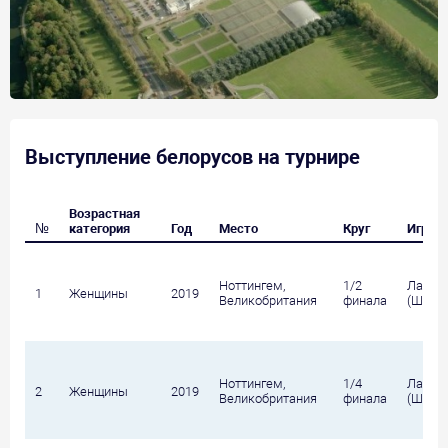
Выступление белорусов на турнире
Возрастная
№
категория
Год
Место
Круг
Игрок
Ноттингем,
1/2
Лапко 
1
Женщины
2019
Великобритания
финала
(Швей
Ноттингем,
1/4
Лапко 
2
Женщины
2019
Великобритания
финала
(Швей