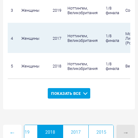
Ноттингем,
1/8
3
Женщины
2019
Соболе
Великобритания
финала
Мороз
Ноттингем,
1/8
4
Женщины
2017
Лидия 
Великобритания
финала
(Росси
Ноттингем,
1/8
5
Женщины
2018
Векич 
Великобритания
финала
ПОКАЗАТЬ ВСЕ
←
→
2019
2018
2017
2015