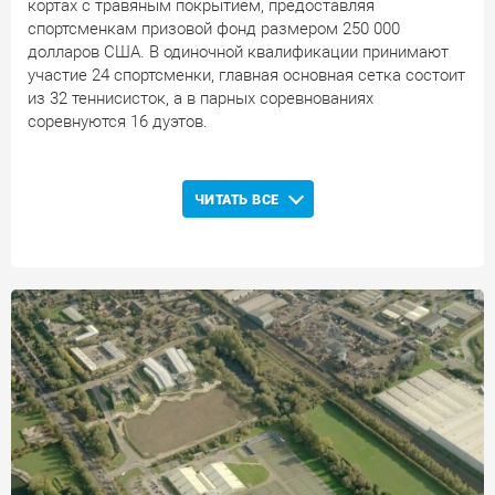
кортах с травяным покрытием, предоставляя
спортсменкам призовой фонд размером 250 000
долларов США. В одиночной квалификации принимают
участие 24 спортсменки, главная основная сетка состоит
из 32 теннисисток, а в парных соревнованиях
соревнуются 16 дуэтов.
История выступлений представительниц Беларуси
Белоруски дебютировали на соревнованиях в
ЧИТАТЬ ВСЕ
Ноттингеме в
2015
году: Ольга Говорцова, преодолев
квалификационный отбор, сумела пройти один круг в
основной одиночной сетке. В
2017
году Лидия Морозова
уступила в первом круг парных соревнований. В
2018
году Вера Лапко уступила во втором круге одиночных
соревнований. В
2019
году Вера Лапко, уступив первом
круге основной одиночке, вышла в полуфинал парных
соревнований.