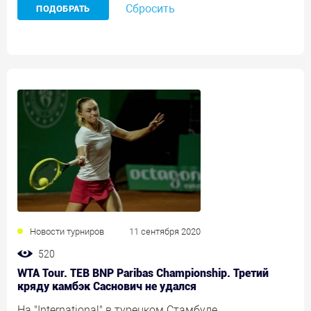
Сбросить
Новости турниров
11 сентября 2020
520
WTA Tour. TEB BNP Paribas Championship. Третий
кряду камбэк Саснович не удался
На "International" в турецком Стамбуле