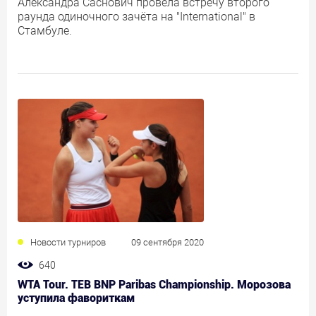
Александра Саснович провела встречу второго
раунда одиночного зачёта на "International" в
Стамбуле.
Новости турниров
09 сентября 2020
640
WTA Tour. TEB BNP Paribas Championship. Морозова
уступила фавориткам