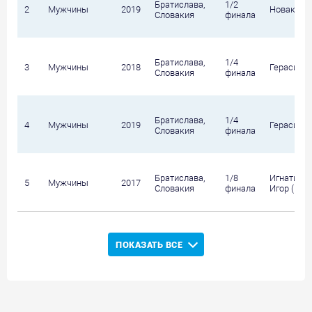
Братислава,
1/2
2
Мужчины
2019
Новак Ден
Словакия
финала
Братислава,
1/4
3
Мужчины
2018
Герасимов
Словакия
финала
Братислава,
1/4
4
Мужчины
2019
Герасимов
Словакия
финала
Братислава,
1/8
Игнатик В
5
Мужчины
2017
Словакия
финала
Игор (Нид
ПОКАЗАТЬ ВСЕ