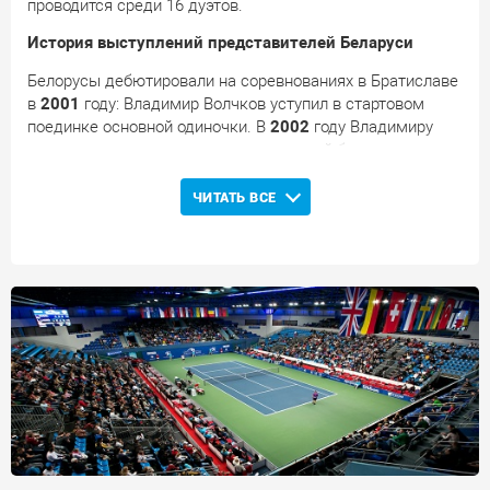
проводится среди 16 дуэтов.
История выступлений представителей Беларуси
Белорусы дебютировали на соревнованиях в Братиславе
в
2001
году: Владимир Волчков уступил в стартовом
поединке основной одиночки. В
2002
году Владимиру
вновь не удалось преодолеть стартовый барьер в
основных одиночных соревнованиях, а в парном турнире
Волчков дошел до четвертьфинала. Первый круг
ЧИТАТЬ ВСЕ
основной одиночки не покорился Волчкову и в
2003
году.
В
2010
году в решающем раунде квалификационных
соревнований завершил выступление Сергей Бетов. В
2012
году Владимир Игнатик сумел пробиться во второй
круг одиночных соревнований, уступив в стартовой
встрече парного турнира. В
2013
году Игнатик преодолел
квалификационный отбор, однако уступил стартовый
матч основы. В парном разряде Владимир дошел до
четвертьфинала. В
2014
году Игнатик проиграл в
решающем раунде квалификации. В
2015
году в
соревнованиях впервые приняли участие сразу три
представителя нашей страны: Егор Герасимов,